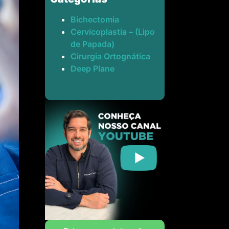
Bichectomia
Cervicoplastia – (Lipo
de Papada)
Cirurgia Ortognática
Deep Plane