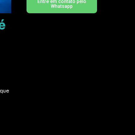
Entre em contato pelo
Whatsapp
é
s
 que