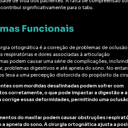
idade de vida dos pacientes. A falta de compreensão so
ontribui significativamente para o tabu.
emas Funcionais
irurgia ortognática é a correção de problemas de oclusão
es respiratórias e dores associadas à articulação
mas podem causar uma série de complicações, incluin
ar, problemas digestivos e até apneia do sono. No entan
 leva a uma percepção distorcida do propósito da ciru
ntes com mordidas desalinhadas podem sofrer com
tos corretamente, o que pode impactar a digestão e a
ca corrige essas deformidades, permitindo uma oclusã
entos do maxilar podem causar obstruções respirató
a apneia do sono. A cirurgia ortognática ajusta a pos