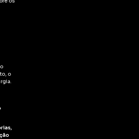
bre os
do
to, o
rgia.
o
rias,
ição