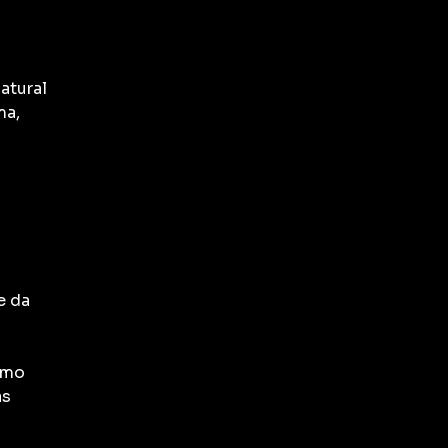
atural
ma,
e da
como
as