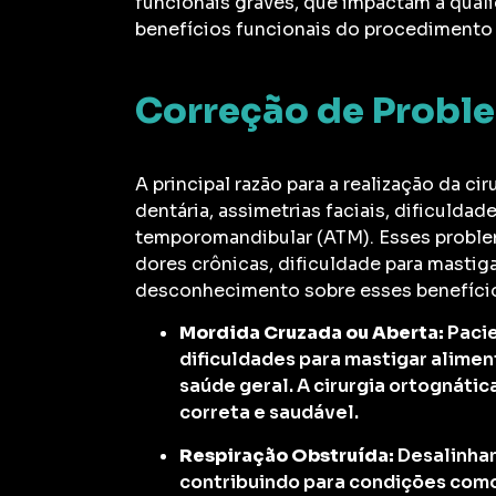
funcionais graves, que impactam a qual
benefícios funcionais do procedimento c
Correção de Probl
A principal razão para a realização da c
dentária, assimetrias faciais, dificuldad
temporomandibular (ATM). Esses proble
dores crônicas, dificuldade para mastig
desconhecimento sobre esses benefícios
Mordida Cruzada ou Aberta:
Pacie
dificuldades para mastigar alimen
saúde geral. A cirurgia ortognáti
correta e saudável.
Respiração Obstruída:
Desalinham
contribuindo para condições como 