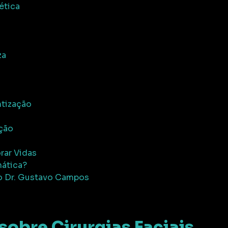
ética
za
ntização
s
ação
rar Vidas
nática?
o Dr. Gustavo Campos
sobre Cirurgias Faciais