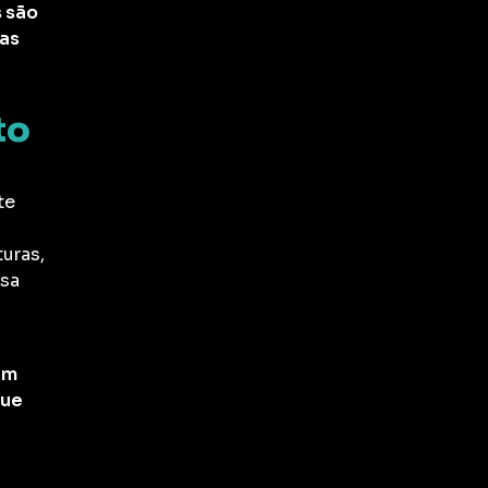
s são
sas
to
te
uras,
ssa
am
que