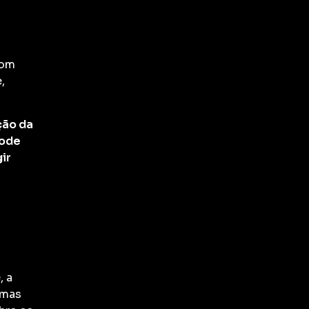
com
,
ção da
pode
ir
, a
emas